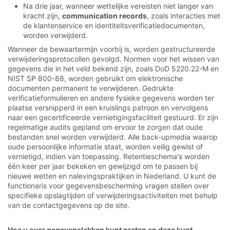
Na drie jaar, wanneer wettelijke vereisten niet langer van
kracht zijn,
communication records
, zoals interacties met
de klantenservice en identiteitsverificatiedocumenten,
worden verwijderd.
Wanneer de bewaartermijn voorbij is, worden gestructureerde
verwijderingsprotocollen gevolgd. Normen voor het wissen van
gegevens die in het veld bekend zijn, zoals DoD 5220.22-M en
NIST SP 800-88, worden gebruikt om elektronische
documenten permanent te verwijderen. Gedrukte
verificatieformulieren en andere fysieke gegevens worden ter
plaatse versnipperd in een kruislings patroon en vervolgens
naar een gecertificeerde vernietigingsfaciliteit gestuurd. Er zijn
regelmatige audits gepland om ervoor te zorgen dat oude
bestanden snel worden verwijderd. Alle back-upmedia waarop
oude persoonlijke informatie staat, worden veilig gewist of
vernietigd, indien van toepassing. Retentieschema's worden
één keer per jaar bekeken en gewijzigd om te passen bij
nieuwe wetten en nalevingspraktijken in Nederland. U kunt de
functionaris voor gegevensbescherming vragen stellen over
specifieke opslagtijden of verwijderingsactiviteiten met behulp
van de contactgegevens op de site.
Hoe u over gegevenslekken kunt praten en deze kunt