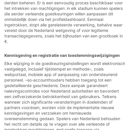
derden beheren. Er is een eenvoudig proces beschikbaar voor
het intrekken van machtigingen: in elk stadium kunnen spelers
die eerder verleende goedkeuringen willen aanpassen dit
onmiddellijk doen via het profieldashboard. Eenmaal
ingetrokken, stopt alle gerelateerde verwerking, behalve waar
vereist door de Nederland wetgeving of voor legitieme
transactiegegevens, zoals het bijhouden van een grootboek in
€.
Kennisgeving en registratie van toestemmingswijzigingen
Elke wijziging in de goedkeuringsinstellingen wordt elektronisch
vastgelegd, inclusief tijdstempel en methode–, zoals
webportaal, mobiele app of aanpassing van ondersteunend
personeel. –so-accounthouders hebben toegang tot een
gedetailleerde geschiedenis. Deze aanpak garandeert
nalevingscontroles voor Nederland autoriteiten en bevordert
een zelfverzekerde betrokkenheid van gebruikers. Telkens
wanneer zich significante veranderingen in doeleinden of
partners voordoen, worden vóór de implementatie nieuwe
kennisgevingen en verzoeken om hernieuwde
overeenstemming gedaan. Spelers van Nederland behouden
het recht om details op te vragen over alle verleende of
ingetrokken machtigingen, met snelle toegang via