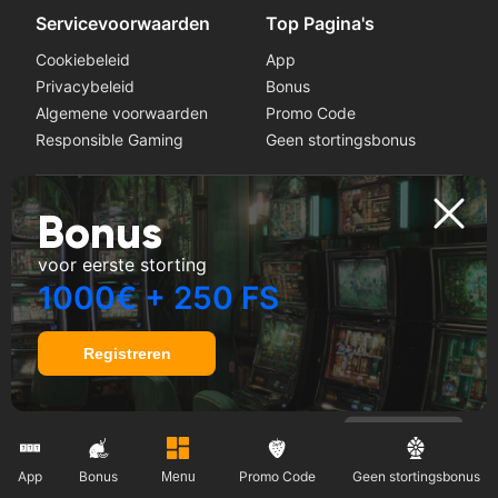
Servicevoorwaarden
Top Pagina's
Cookiebeleid
App
Privacybeleid
Bonus
Algemene voorwaarden
Promo Code
Responsible Gaming
Geen stortingsbonus
Speel het veilig
Bonus
Als u symptomen van gokverslaving opmerkt, zoek dan
voor eerste storting
hulp bij een professional. Deze website is bedoeld voor
gebruikers van 18 jaar en ouder.
1000€ + 250 FS
Registreren
All Rights Reserved.
App
Bonus
Promo Code
Geen stortingsbonus
Menu