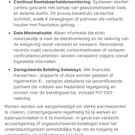
Continue Kwetsbaarheidsmonitoring
: Systemen worden
continu gescand met behulp van geautomatiseerde tools
en externe audits. Dit proces benadrukt verdachte
activiteit, snelle € bewegingen of patronen die verband
houden met frauduleus gedrag.
Data Minimalisatie
: Alleen informatie die strikt
noodzakelijk is voor de dienstverlening en de naleving van
de wetgeving wordt verwerkt en bewaard. Redundante
records–zoals verouderde contactmethoden of verlopen
verificatiedocumenten– worden verwijderd volgens vooraf
ingestelde intervallen.
Gereguleerde Betaling Gateways
: Alle financiële
transacties–, ongeacht of deze worden geladen of
ingetrokken €–, verlopen uitsluitend via gecertificeerde
partners die voldoen aan Nederland regelgeving en
normen voor de betalingssector, inclusief PCI DSS-
naleving.
Klanten worden ook aangemoedigd om sterke wachtwoorden
te creëren, contactgegevens regelmatig bij te werken en
balansactiviteiten in € te monitoren. In geval van verdacht
accountgedrag of ongeautoriseerde betalingen biedt het
ondersteuningsteam onmiddellijke hulp om de toegang te
vergrendelen en incidenten op te lossen.